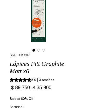
SKU: 115207
Lápices Pitt Graphite
Matt x6
Según 3 reseñas, la calificación es de 5.0 de 5 estrellas
5.0 | 3 reseñas
Precio
Precio
 $ 89.750 
$ 35.900
de
oferta
Saldos 60% Off
Cantidad
*