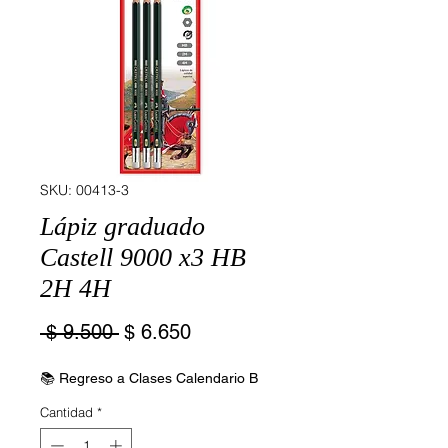
SKU: 00413-3
Lápiz graduado
Castell 9000 x3 HB
2H 4H
Precio
Precio
 $ 9.500 
$ 6.650
de
oferta
📚 Regreso a Clases Calendario B
Cantidad
*