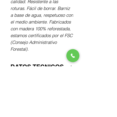
calidad. Resistente a las
roturas. Fácil de borrar. Barniz
a base de agua, respetuoso con
el medio ambiente. Fabricados
con madera 100% reforestada,
estamos certificados por el FSC
(Consejo Administrativo
Forestal).
DATOS TECNICOS
3 Eco lápices Castell 9000 de
DATO CURIOSO
máxima calidad en diferentes
grados de dureza: HB-2H-4H.
La madera proviene de
Blíster en material biopet para
bosques sostenibles. Faber-
proteger el medio ambiente.
Castell posee 8.000 hect reas
No hay reseñas todavía
renovables, evitando as la tala
Comparte tu opinión. Deja la primera