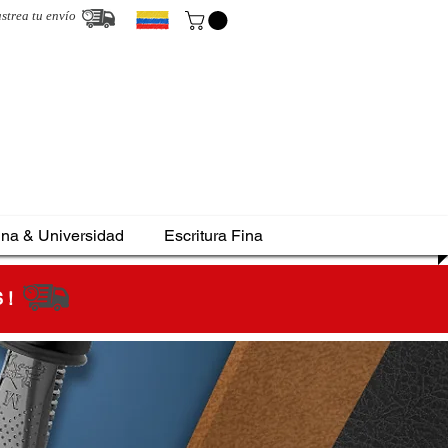
strea tu envío
ina & Universidad
Escritura Fina
S !