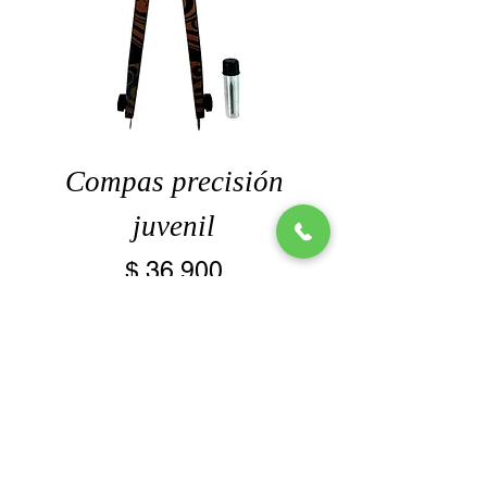
Compas precisión
juvenil
Precio
$ 36.900
Agregar al carrito