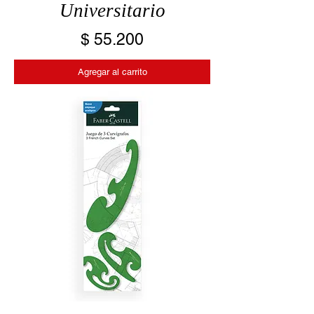
Universitario
Precio
$ 55.200
Agregar al carrito