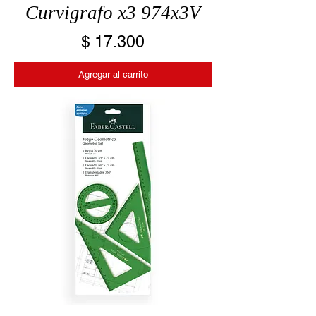
Curvigrafo x3 974x3V
Precio
$ 17.300
Agregar al carrito