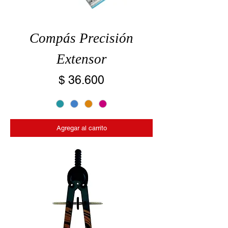
Compás Precisión
Extensor
Precio
$ 36.600
Agregar al carrito