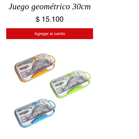
Juego geométrico 30cm
Precio
$ 15.100
Agregar al carrito