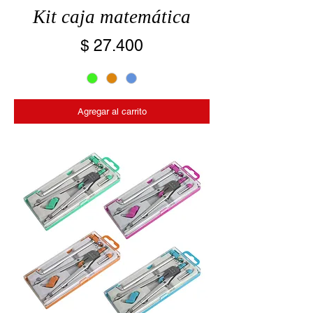
Kit caja matemática
Precio
$ 27.400
Agregar al carrito