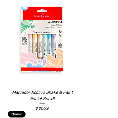
Marcador Acrílico Shake & Paint
Pastel Set x6
Precio
$ 63.000
Nuevo