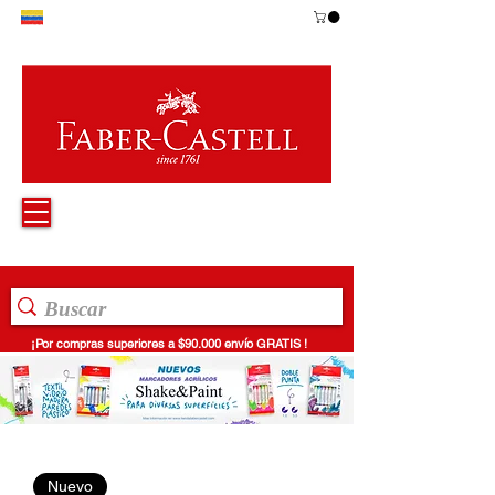
¡Por compras superiores a $90.000 envío GRATIS !
Nuevo