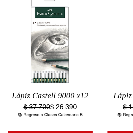
Lápiz Castell 9000 x12
Lápiz
Precio
Precio de oferta
$ 37.700
$ 26.390
$ 1
📚 Regreso a Clases Calendario B
📚 Regr