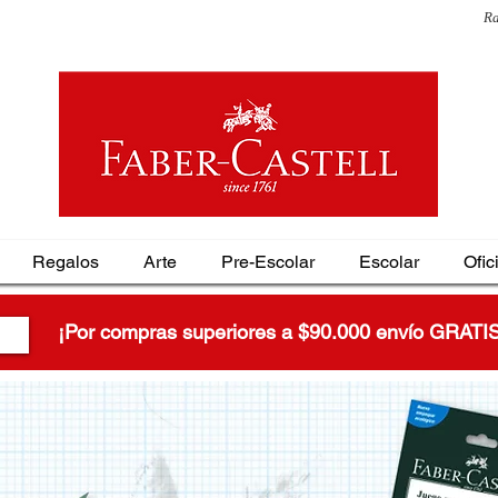
Ra
Regalos
Arte
Pre-Escolar
Escolar
Ofic
¡Por compras superiores a $90.000 envío GRATI