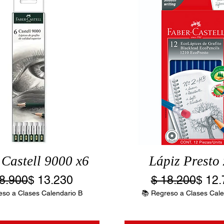
 Castell 9000 x6
Lápiz Presto
Precio
Precio de oferta
Preci
Preci
8.900
$ 13.230
$ 18.200
$ 12.
eso a Clases Calendario B
📚 Regreso a Clases Cale