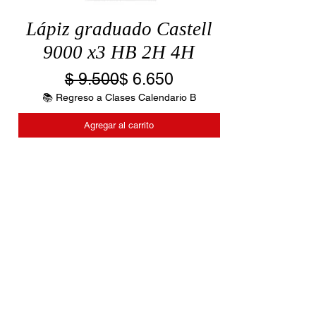
Lápiz graduado Castell
9000 x3 HB 2H 4H
Precio
Precio de oferta
$ 9.500
$ 6.650
📚 Regreso a Clases Calendario B
Agregar al carrito
Términos y Con