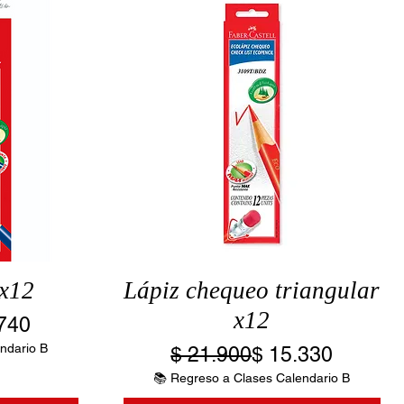
 x12
Lápiz chequeo triangular
x12
o
o de oferta
740
ndario B
Precio
Precio de oferta
$ 21.900
$ 15.330
📚 Regreso a Clases Calendario B