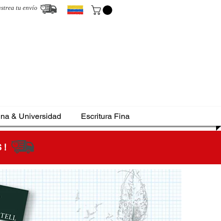
strea tu envío
ina & Universidad
Escritura Fina
S !