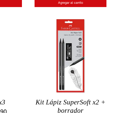
Agregar al carrito
x3
Kit Lápiz SuperSoft x2 +
borrador
o
o de oferta
490