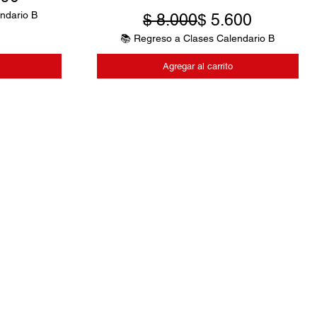
ndario B
Precio
Precio de oferta
$ 8.000
$ 5.600
📚 Regreso a Clases Calendario B
Agregar al carrito