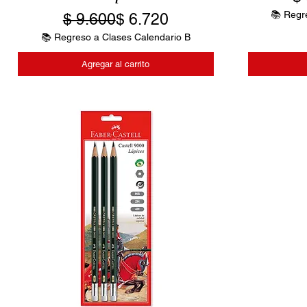
📚 Regr
Precio
Precio de oferta
$ 9.600
$ 6.720
📚 Regreso a Clases Calendario B
Agregar al carrito