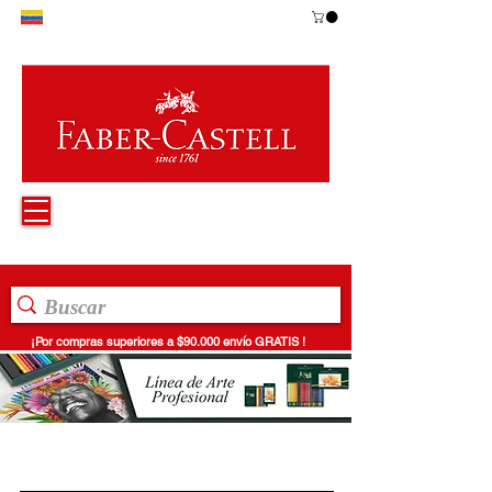
¡Por compras superiores a $90.000 envío GRATIS !