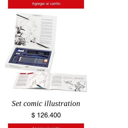
Agregar al carrito
Set comic illustration
Precio
$ 126.400