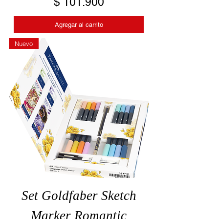
Precio
$ 101.900
Agregar al carrito
Nuevo
Set Goldfaber Sketch
Marker Romantic