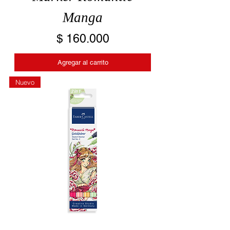
Manga
Precio
$ 160.000
Agregar al carrito
Nuevo