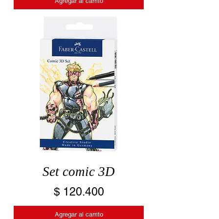
Agregar al carrito
Set comic 3D
Precio
$ 120.400
Agregar al carrito