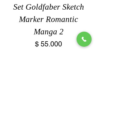
Set Goldfaber Sketch
Marker Romantic
Manga 2
Precio
$ 55.000
Agregar al carrito
Nuevo