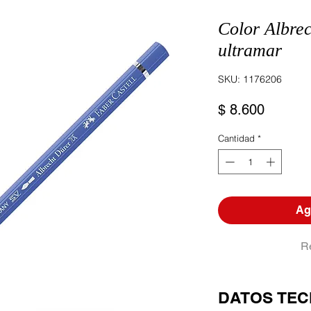
Color Albre
ultramar
SKU: 1176206
Precio
$ 8.600
Cantidad
*
Agr
R
DATOS TEC