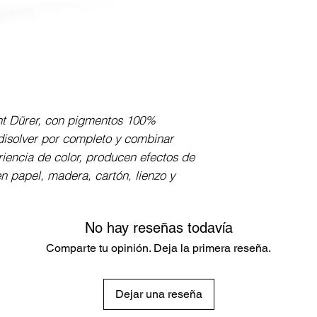
Cuerpo redondo, r
encolado elástico
con alta resistenc
de 3.8 mm de gros
paleta de colores
ht Dürer, con pigmentos 100% 
isolver por completo y combinar 
iencia de color, producen efectos de 
n papel, madera, cartón, lienzo y 
No hay reseñas todavía
Comparte tu opinión. Deja la primera reseña.
Dejar una reseña