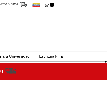
strea tu envío
ina & Universidad
Escritura Fina
S !