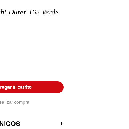
cht Dürer 163 Verde
egar al carrito
ealizar compra
NICOS