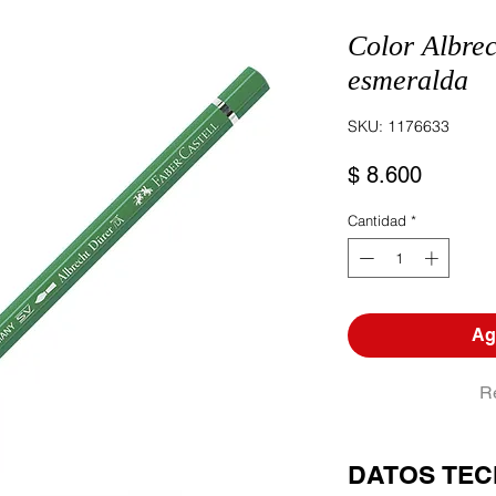
Color Albre
esmeralda
SKU: 1176633
Precio
$ 8.600
Cantidad
*
Agr
R
DATOS TEC