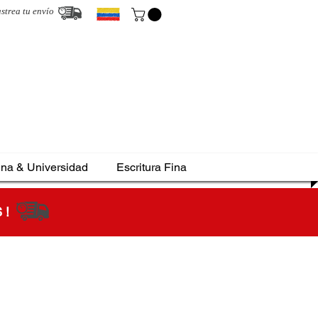
strea tu envío
ina & Universidad
Escritura Fina
S !