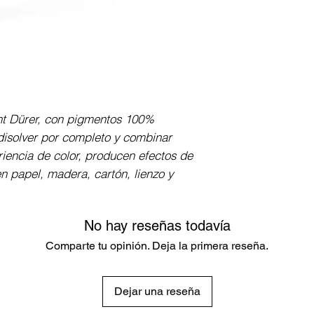
Cuerpo redondo, r
encolado elástico
con alta resistenc
de 3.8 mm de gros
paleta de colores
ht Dürer, con pigmentos 100% 
isolver por completo y combinar 
iencia de color, producen efectos de 
n papel, madera, cartón, lienzo y 
No hay reseñas todavía
Comparte tu opinión. Deja la primera reseña.
Dejar una reseña