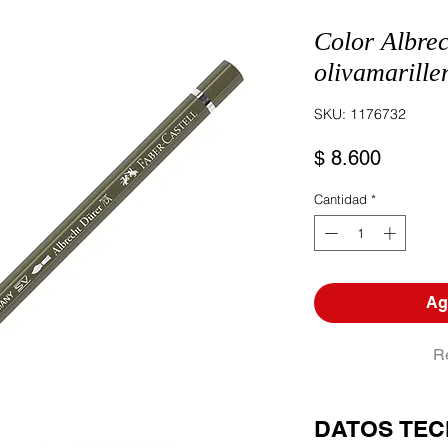
Color Albre
olivamarille
SKU: 1176732
Precio
$ 8.600
Cantidad
*
Agr
R
DATOS TEC