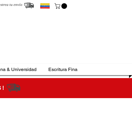
strea tu envío
ina & Universidad
Escritura Fina
S !