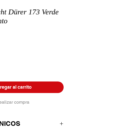
cht Dürer 173 Verde
nto
egar al carrito
ealizar compra
NICOS