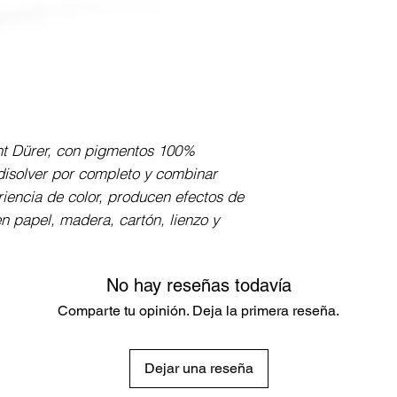
Cuerpo redondo, r
encolado elástico
con alta resistenc
de 3.8 mm de gros
paleta de colores
ht Dürer, con pigmentos 100% 
isolver por completo y combinar 
iencia de color, producen efectos de 
n papel, madera, cartón, lienzo y 
No hay reseñas todavía
Comparte tu opinión. Deja la primera reseña.
Dejar una reseña