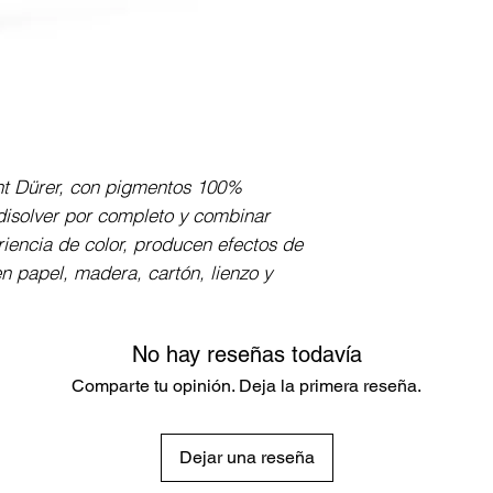
Cuerpo redondo, r
encolado elástico
con alta resistenc
de 3.8 mm de gros
paleta de colores
ht Dürer, con pigmentos 100% 
isolver por completo y combinar 
iencia de color, producen efectos de 
n papel, madera, cartón, lienzo y 
No hay reseñas todavía
Comparte tu opinión. Deja la primera reseña.
Dejar una reseña