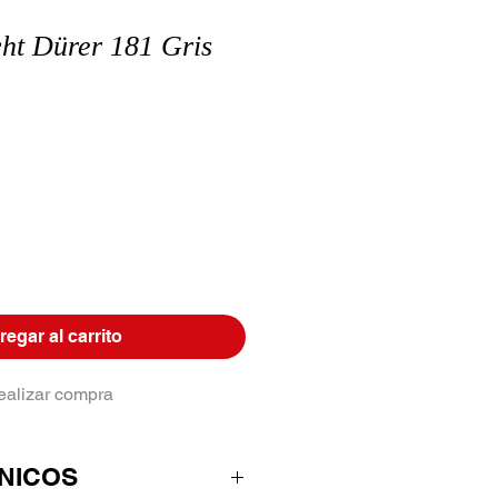
cht Dürer 181 Gris
egar al carrito
ealizar compra
NICOS