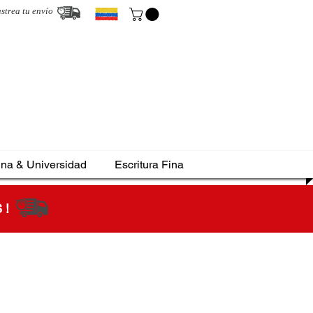
strea tu envío
ina & Universidad
Escritura Fina
S !