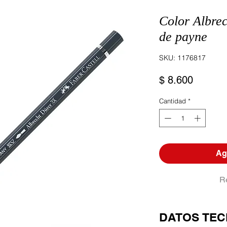
Color Albre
de payne
SKU: 1176817
Precio
$ 8.600
Cantidad
*
Agr
R
DATOS TEC