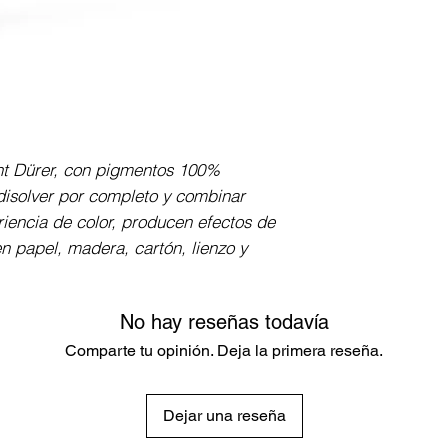
encolado elástico
con alta resistenc
de 3.8 mm de gros
paleta de colores
ht Dürer, con pigmentos 100% 
isolver por completo y combinar 
iencia de color, producen efectos de 
n papel, madera, cartón, lienzo y 
No hay reseñas todavía
Comparte tu opinión. Deja la primera reseña.
Dejar una reseña