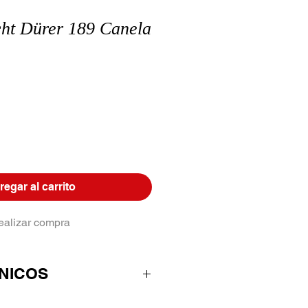
cht Dürer 189 Canela
egar al carrito
ealizar compra
NICOS
esistencia a la rotura por su