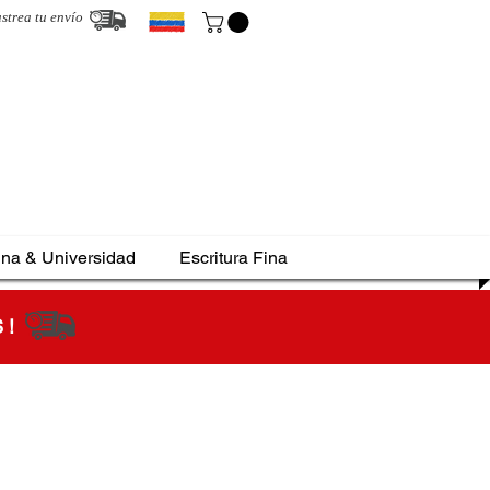
strea tu envío
ina & Universidad
Escritura Fina
S !