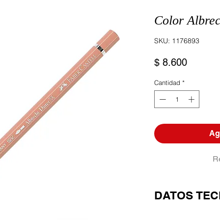
Color Albre
SKU: 1176893
Precio
$ 8.600
Cantidad
*
Agr
R
DATOS TEC
Cuerpo redondo, r