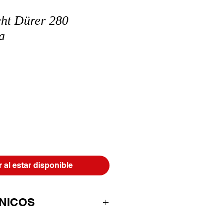
cht Dürer 280
a
r al estar disponible
NICOS