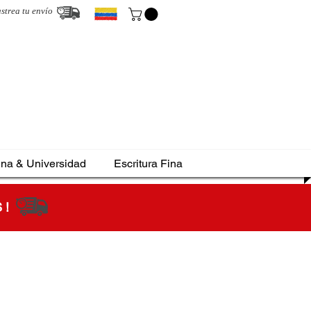
strea tu envío
ina & Universidad
Escritura Fina
S !