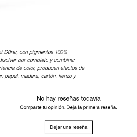
Cuerpo redondo, r
encolado elástico
con alta resistenc
de 3.8 mm de gros
paleta de colores
ht Dürer, con pigmentos 100% 
isolver por completo y combinar 
iencia de color, producen efectos de 
n papel, madera, cartón, lienzo y 
No hay reseñas todavía
Comparte tu opinión. Deja la primera reseña.
Dejar una reseña