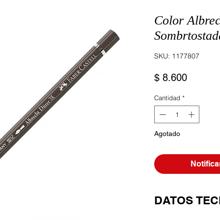
Color Albre
Sombrtostad
SKU: 1177807
Precio
$ 8.600
Cantidad
*
Agotado
Notifica
DATOS TEC