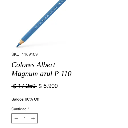
SKU: 1169109
Colores Albert
Magnum azul P 110
Precio
Precio
 $ 17.250 
$ 6.900
de
oferta
Saldos 60% Off
Cantidad
*