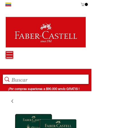
¡Por compras superiores a $90.000 envío GRATIS !