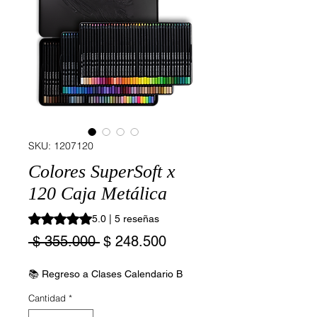
SKU: 1207120
Colores SuperSoft x
120 Caja Metálica
Según 5 reseñas, la calificación es de 5.0 de 5 estrellas
5.0 | 5 reseñas
Precio
Precio
 $ 355.000 
$ 248.500
de
oferta
📚 Regreso a Clases Calendario B
Cantidad
*