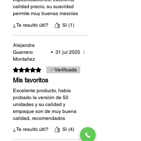
calidad precio, su suavidad
permite muy buenas mesclas
y degradados, son un
¿Te resultó útil?
Sí (1)
instrumento de dibujo ideal
para aprendices y
profesionales en
Alejandra
entrenamiento o bocetando
Guerrero
•
31 jul 2025
proyectos antes de un arte
Montañez
final con colores de mayor
calidad y pigmentación como
Obtuvo 5 de 5 estrellas.
Verificada
los Policromos de Fabre
Mis favoritos
Castell.
Excelente producto, había
probado la versión de 50
unidades y su calidad y
empaque son de muy buena
calidad, recomendados
¿Te resultó útil?
Sí (4)