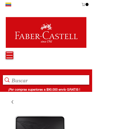
¡Por compras superiores a $90.000 envío GRATIS !