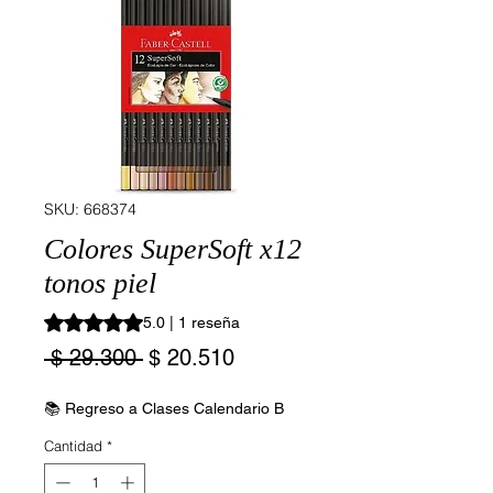
SKU: 668374
Colores SuperSoft x12
tonos piel
Según 1 reseña, la calificación es de 5.0 de 5 estrellas
5.0 | 1 reseña
Precio
Precio
 $ 29.300 
$ 20.510
de
oferta
📚 Regreso a Clases Calendario B
Cantidad
*