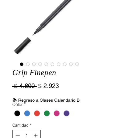
Grip Finepen
Precio
Precio
 $ 4.600 
$ 2.923
de
oferta
📚 Regreso a Clases Calendario B
Color
*
Cantidad
*