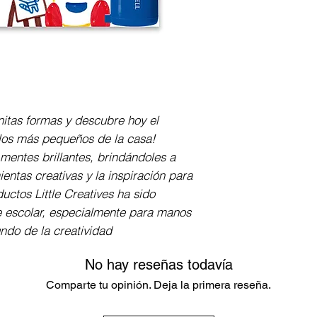
6 plumones en to
ergonómico Extra
palmar, punta resi
lavable de manos 
colorantes alimen
en la base diseña
marcador no rued
nitas formas y descubre hoy el 
escribir, pintar, 
los más pequeños de la casa! 
cartón, madera, e
entes brillantes, brindándoles a 
reciclable.
ientas creativas y la inspiración para 
ctos Little Creatives ha sido 
 escolar, especialmente para manos 
ndo de la creatividad
No hay reseñas todavía
Comparte tu opinión. Deja la primera reseña.