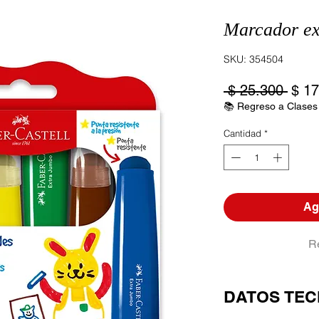
Marcador ex
SKU: 354504
Prec
 $ 25.300 
$ 17
📚 Regreso a Clases
Cantidad
*
Agr
R
DATOS TEC