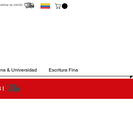
strea tu envío
ina & Universidad
Escritura Fina
S !