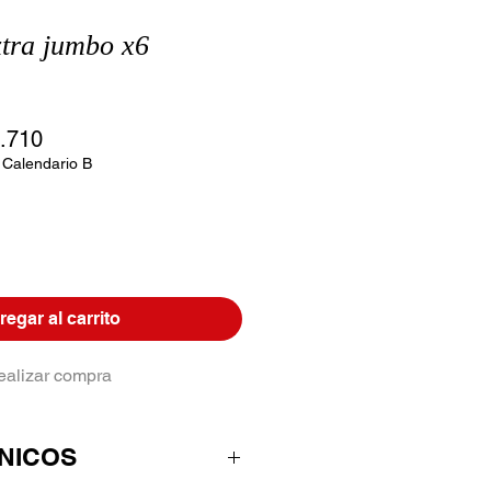
tra jumbo x6
io
Precio
.710
de
 Calendario B
oferta
egar al carrito
ealizar compra
NICOS