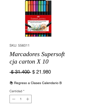
SKU: 556011
Marcadores Supersoft
cja carton X 10
Precio
Precio
 $ 31.400 
$ 21.980
de
oferta
📚 Regreso a Clases Calendario B
Cantidad
*