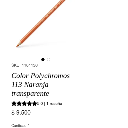
SKU: 1101130
Color Polychromos
113 Naranja
transparente
Según 1 reseña, la calificación es de 5.0 de 5 estrellas
5.0 | 1 reseña
Precio
$ 9.500
Cantidad
*