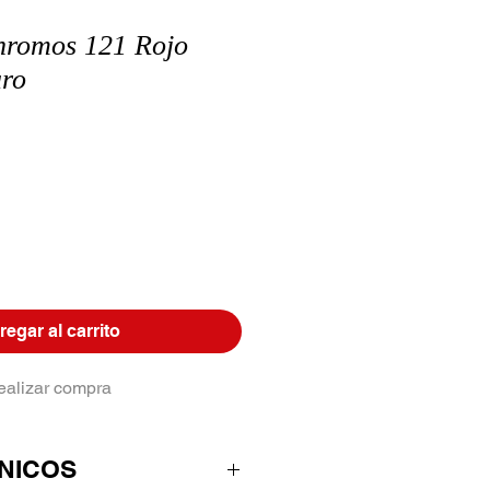
hromos 121 Rojo
aro
egar al carrito
ealizar compra
NICOS