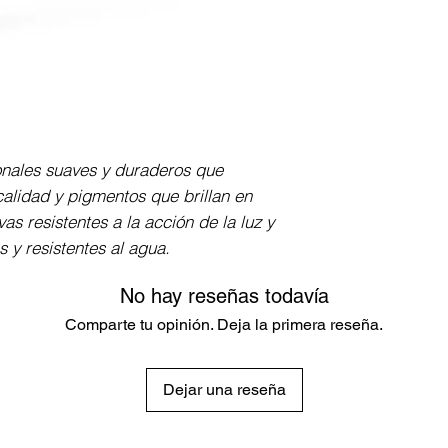
Cuerpo redondo, 
resistencia a la r
entre la mina y la
con paleta de col
colores.
nales suaves y duraderos que 
 calidad y pigmentos que brillan en 
as resistentes a la acción de la luz y 
 y resistentes al agua.
No hay reseñas todavía
Comparte tu opinión. Deja la primera reseña.
Dejar una reseña