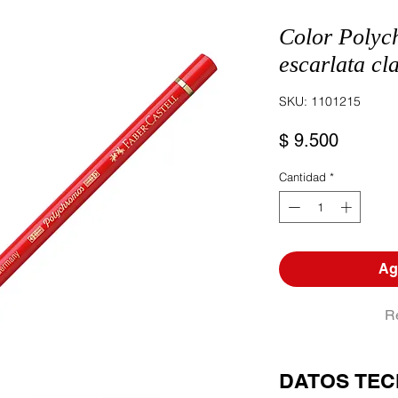
Color Polyc
escarlata cl
SKU: 1101215
Precio
$ 9.500
Cantidad
*
Agr
R
DATOS TEC