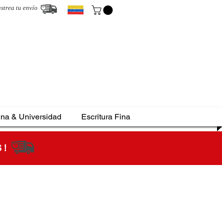
strea tu envío
ina & Universidad
Escritura Fina
S !