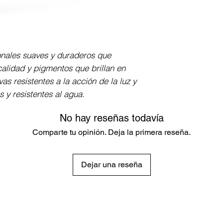
Cuerpo redondo, 
resistencia a la r
entre la mina y la
con paleta de col
nales suaves y duraderos que 
colores.
 calidad y pigmentos que brillan en 
as resistentes a la acción de la luz y 
 y resistentes al agua.
No hay reseñas todavía
Comparte tu opinión. Deja la primera reseña.
Dejar una reseña