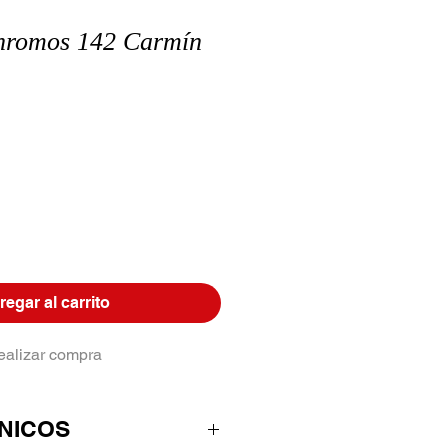
hromos 142 Carmín
egar al carrito
ealizar compra
NICOS