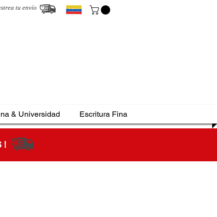
strea tu envío
ina & Universidad
Escritura Fina
S !