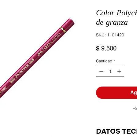
Color Polyc
de granza
SKU: 1101420
Precio
$ 9.500
Cantidad
*
Agr
R
DATOS TEC