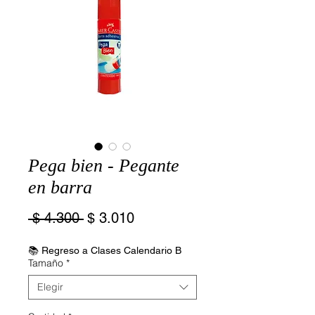
Pega bien - Pegante
en barra
Precio
Precio
 $ 4.300 
$ 3.010
de
oferta
📚 Regreso a Clases Calendario B
Tamaño
*
Elegir