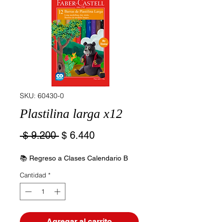
SKU: 60430-0
Plastilina larga x12
Precio
Precio
 $ 9.200 
$ 6.440
de
oferta
📚 Regreso a Clases Calendario B
Cantidad
*
Agregar al carrito