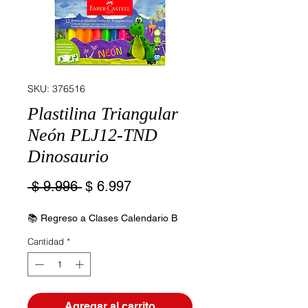
SKU: 376516
Plastilina Triangular
Neón PLJ12-TND
Dinosaurio
Precio
Precio
 $ 9.996 
$ 6.997
de
oferta
📚 Regreso a Clases Calendario B
Cantidad
*
Agregar al carrito