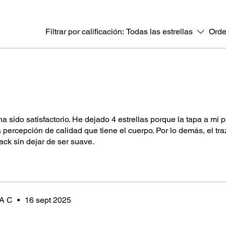
Filtrar por calificación:
Todas las estrellas
Orde
 sido satisfactorio. He dejado 4 estrellas porque la tapa a mi 
 percepción de calidad que tiene el cuerpo. Por lo demás, el tra
ck sin dejar de ser suave.
A C
•
16 sept 2025