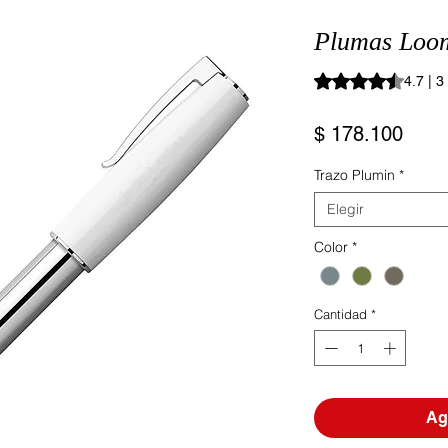
Plumas Loo
Según 3 reseñas, la
4.7 | 
Prec
$ 178.100
Trazo Plumin
*
Elegir
Color
*
Cantidad
*
Agr