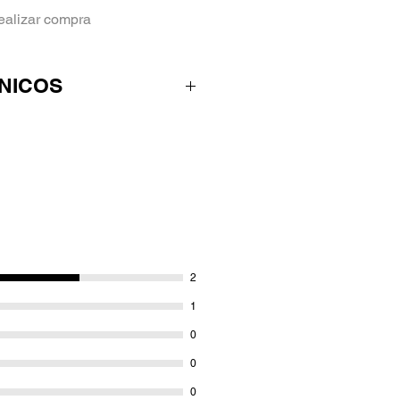
ealizar compra
NICOS
verde, con una pluma. Cuerpo
 recubierto de cromo, ranuras
na de agarre, clip metálico
omo. El capuchón en
s, equipada con un cartucho
umín en acero
ible en diferentes colores y
io y la disponibilidad puede
2
1
0
0
0