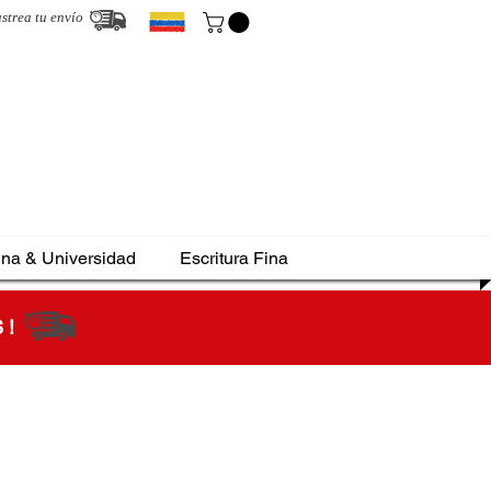
strea tu envío
ina & Universidad
Escritura Fina
S !