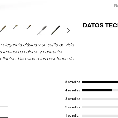
R
DATOS TEC
Estuche plástico 
redondo de metal
elegancia clásica y un estilo de vida 
salientes en la zo
s luminosos colores y contrastes 
recubierto de cr
llantes. Dan vida a los escritorios de 
diferentes colore
en color azul, pl
inoxidable. Dispon
plumines. El prec
5 estrellas
variar.
4 estrellas
3 estrellas
2 estrellas
1 estrella