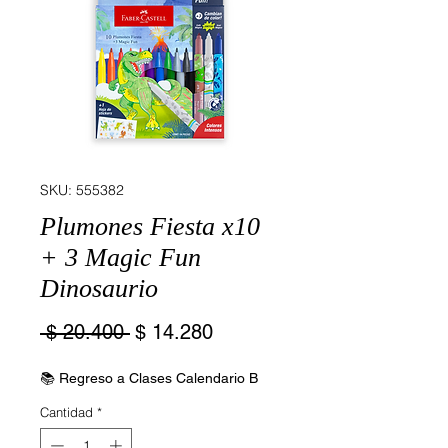
SKU: 555382
Plumones Fiesta x10
+ 3 Magic Fun
Dinosaurio
Precio
Precio
 $ 20.400 
$ 14.280
de
oferta
📚 Regreso a Clases Calendario B
Cantidad
*