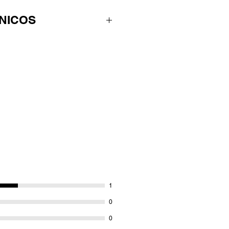
NICOS
erentes colores, con borrador
es para el diámetro de la
1
0
0