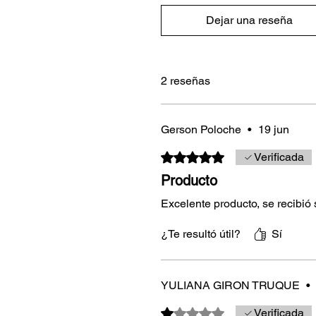
Dejar una reseña
2 reseñas
Gerson Poloche
•
19 jun
Obtuvo 5 de 5 estrellas.
Verificada
Producto
Excelente producto, se recibió
¿Te resultó útil?
Sí
YULIANA GIRON TRUQUE
•
Obtuvo 1 de 5 estrellas.
Verificada