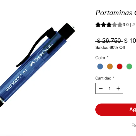
Portaminas 
Según 2 reseñas, la
3.0 | 
Prec
 $ 26.750 
$ 10
Saldos 60% Off
Color
*
Cantidad
*
Agr
R