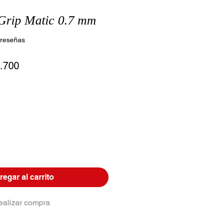
Grip Matic 0.7 mm
 calificación es de 3.0 de 5 estrellas
2 reseñas
io
Precio
.700
de
oferta
egar al carrito
ealizar compra