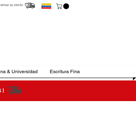
strea tu envío
ina & Universidad
Escritura Fina
S !