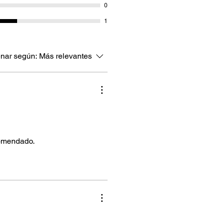
0
1
nar según:
Más relevantes
comendado.