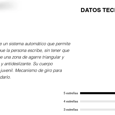
DATOS TEC
Portaminas en dif
giratorio. Opcion
mina: 0.7mm.
e un sistema automático que permite 
e la persona escribe, sin tener que 
e una zona de agarre triangular y 
 antideslizante. Su cuerpo 
juvenil. Mecanismo de giro para 
darlo.
5 estrellas
4 estrellas
3 estrellas