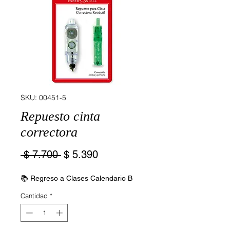
SKU: 00451-5
Repuesto cinta
correctora
Precio
Precio
 $ 7.700 
$ 5.390
de
oferta
📚 Regreso a Clases Calendario B
Cantidad
*