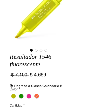
Resaltador 1546
fluorescente
Precio
Precio
 $ 7.100 
$ 4.669
de
oferta
📚 Regreso a Clases Calendario B
Color
*
Cantidad
*