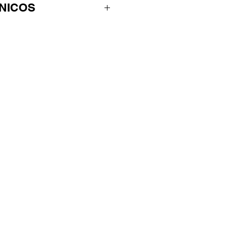
NICOS
rabilidad: hasta 300 metros.