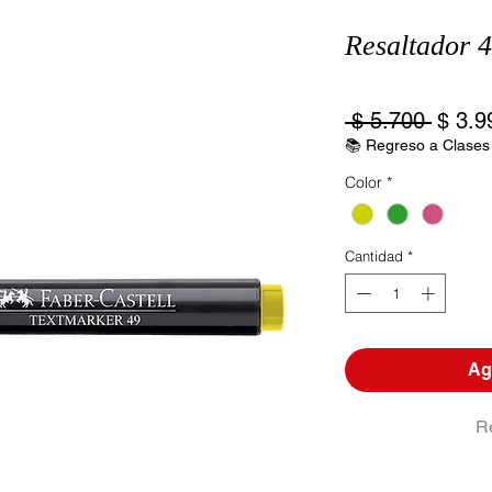
Resaltador 
Precio
 $ 5.700 
$ 3.9
📚 Regreso a Clases
Color
*
Cantidad
*
Agr
R