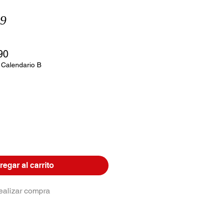
49
Precio
90
de
 Calendario B
oferta
egar al carrito
ealizar compra