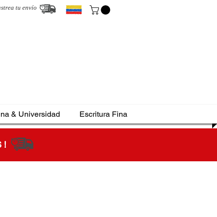
strea tu envío
ina & Universidad
Escritura Fina
S !