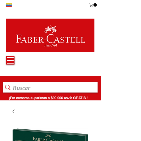
¡Por compras superiores a $90.000 envío GRATIS !