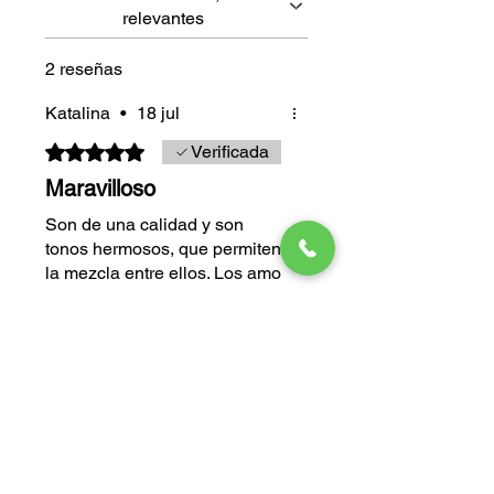
relevantes
2 reseñas
Katalina
•
18 jul
Obtuvo 5 de 5 estrellas.
Verificada
Maravilloso
Son de una calidad y son
tonos hermosos, que permiten
la mezcla entre ellos. Los amo
¿Te resultó útil?
Sí
Alex Rolando