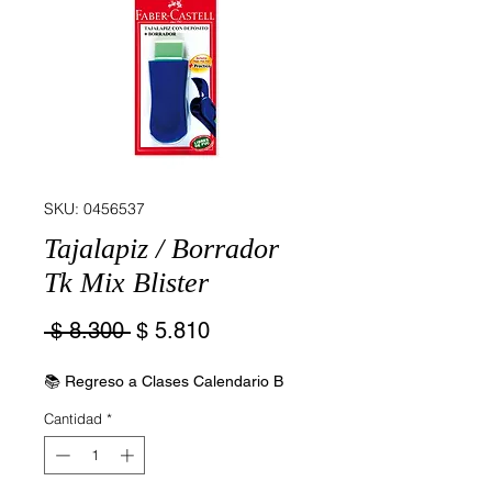
SKU: 0456537
Tajalapiz / Borrador
Tk Mix Blister
Precio
Precio
 $ 8.300 
$ 5.810
de
oferta
📚 Regreso a Clases Calendario B
Cantidad
*