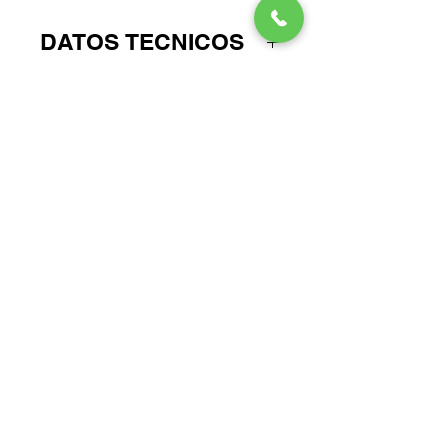
DATOS TECNICOS
Tajalápiz con depósito y
borrador para lápices de grafito
y de color estándar.
No hay reseñas todavía
Comparte tu opinión. Deja la primera
reseña.
Dejar una reseña
Términos y Condiciones
Política de Protección de datos
Aviso de Privacidad