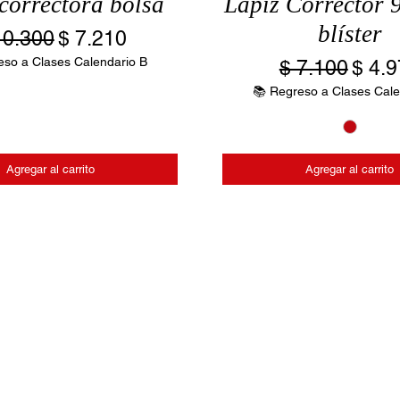
correctora bolsa
Lápiz Corrector 
blíster
ecio
Precio de oferta
10.300
$ 7.210
eso a Clases Calendario B
Precio
Preci
$ 7.100
$ 4.
📚 Regreso a Clases Cale
Agregar al carrito
Agregar al carrito
diciones
Política de Protección de datos
Aviso de Priv