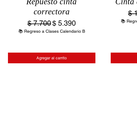
Repuesto cinta
Cinta 
correctora
Pr
$ 
📚 Regr
Precio
Precio de oferta
$ 7.700
$ 5.390
📚 Regreso a Clases Calendario B
Agregar al carrito
Términos y Con