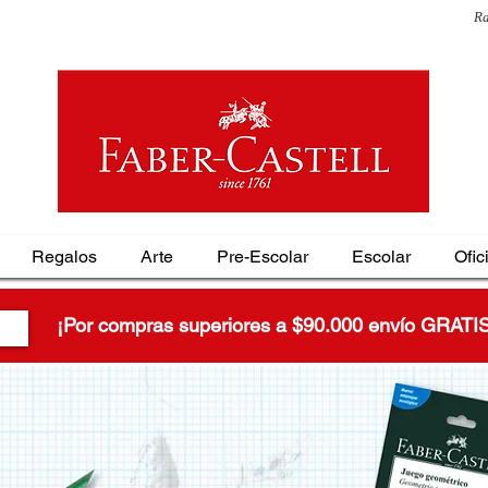
Ra
Regalos
Arte
Pre-Escolar
Escolar
Ofic
¡Por compras superiores a $90.000 envío GRATI