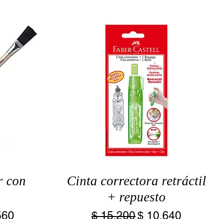
r con
Cinta correctora retráctil
+ repuesto
io de oferta
Precio
Precio de oferta
560
$ 15.200
$ 10.640