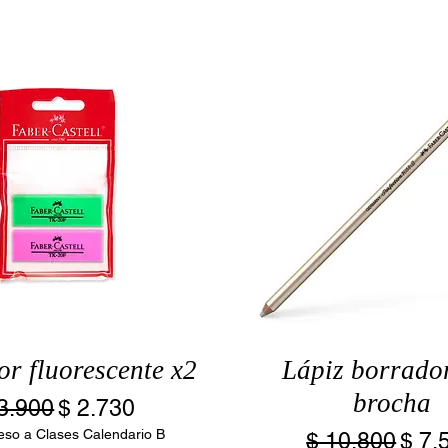
r fluorescente x2
Lápiz borrado
brocha
ecio
Precio de oferta
3.900
$ 2.730
eso a Clases Calendario B
Precio
Prec
$ 10.800
$ 7.