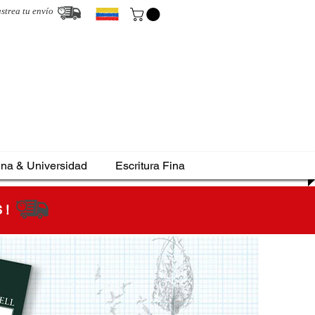
strea tu envío
ina & Universidad
Escritura Fina
S !