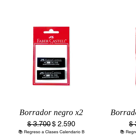
Borrador negro x2
Borrado
Precio
Precio de oferta
Pr
$ 3.700
$ 2.590
$ 
📚 Regreso a Clases Calendario B
📚 Regr