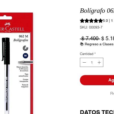
Bolígrafo 06
Según 1 reseña, la 
5.0 | 1
SKU: 00093-7
Precio
 $ 7.400 
$ 5.1
📚 Regreso a Clases
Cantidad
*
Agr
R
DATOS TEC