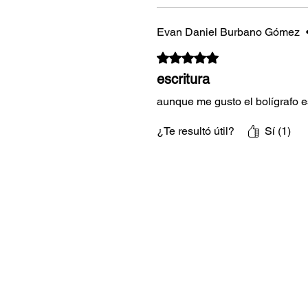
Evan Daniel Burbano Gómez
Obtuvo 5 de 5 estrellas.
escritura
aunque me gusto el bolígrafo e
¿Te resultó útil?
Sí (1)
Términos y Con
A.W