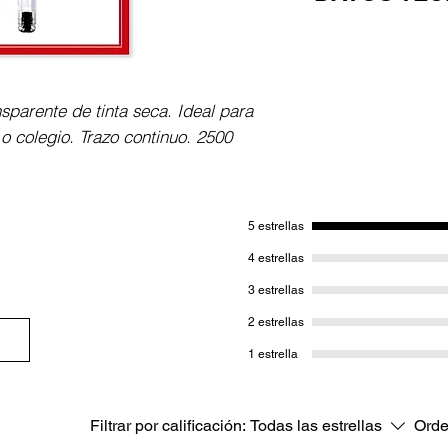
2 bolígrafos de co
Puntera metálica. 
para proteger el 
sparente de tinta seca. Ideal para
 o colegio. Trazo continuo. 2500
5 estrellas
4 estrellas
3 estrellas
2 estrellas
1 estrella
Filtrar por calificación:
Todas las estrellas
Orde