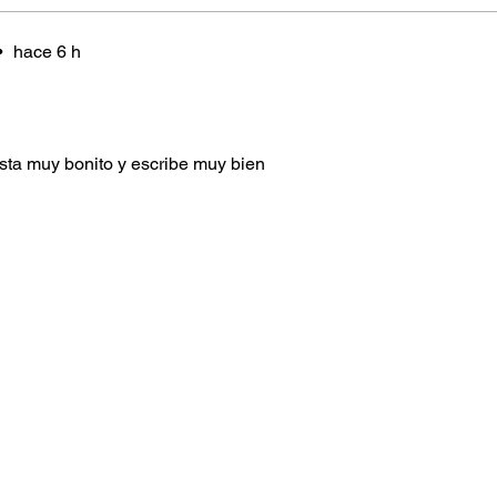
•
hace 6 h
sta muy bonito y escribe muy bien
diciones
Política de Protección de datos
Aviso de Priv
. Faber-Castell Colombia SAS. |
soporte.virtual@fa