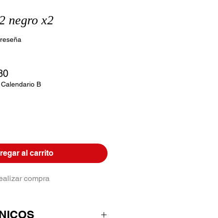
2 negro x2
calificación es de 5.0 de 5 estrellas
 reseña
Precio
80
de
 Calendario B
oferta
egar al carrito
ealizar compra
NICOS