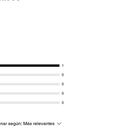
lor negro. Tapa anti-asfixia.
Blíster en material biopet
medio ambiente.
1
0
0
0
0
nar según:
Más relevantes