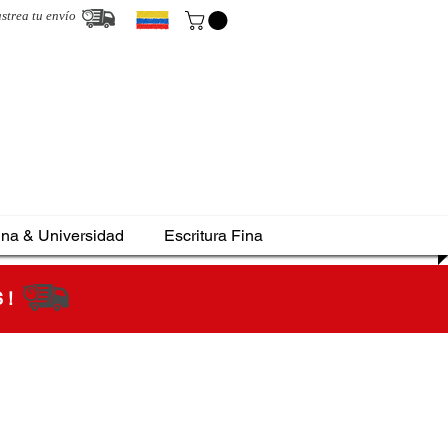
strea tu envío
ina & Universidad
Escritura Fina
S !