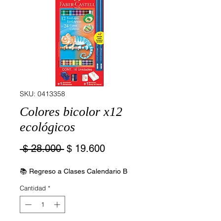
SKU: 0413358
Colores bicolor x12
ecológicos
Precio
Precio
 $ 28.000 
$ 19.600
de
oferta
📚 Regreso a Clases Calendario B
Cantidad
*