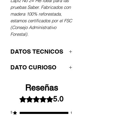
Lápiz No 2= HB ideal para las 
pruebas Saber. Fabricados con 
madera 100% reforestada, 
estamos certificados por el FSC 
(Consejo Administrativo 
Forestal).
DATOS TECNICOS
12 Eco lápices Presto redondos
DATO CURIOSO
de grafito. Borrador libre de
PVC.
La madera proviene de
bosques sostenibles. Faber-
Reseñas
Castell posee 8.000 hectáreas
5.0
renovables, evitando así la tala
Obtuvo 5 de 5 estrellas.
de árboles de bosques
naturales.
5
1