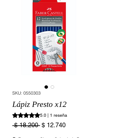
SKU: 0550303
Lápiz Presto x12
Según 1 reseña, la calificación es de 5.0 de 5 estrellas
5.0 | 1 reseña
Precio
Precio
 $ 18.200 
$ 12.740
de