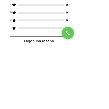
4
0
3
0
2
0
1
0
Dejar una reseña
Todas las estrellas, Más
relevantes
1 reseña
GLORIA
MARIA
•
02 ago 2025
GRISALES
GONZALEZ
Obtuvo 5 de 5 estrellas.
Verificada