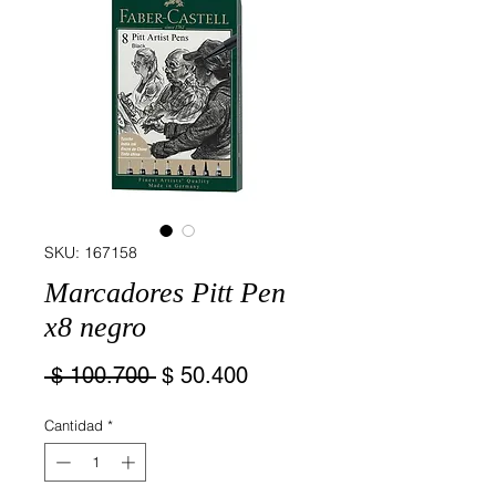
SKU: 167158
Marcadores Pitt Pen
x8 negro
Precio
Precio
 $ 100.700 
$ 50.400
de
Cantidad
*
oferta