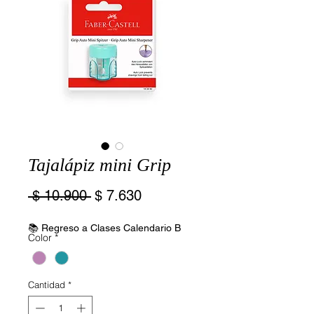
Tajalápiz mini Grip
Precio
Precio
 $ 10.900 
$ 7.630
de
oferta
📚 Regreso a Clases Calendario B
Color
*
Cantidad
*